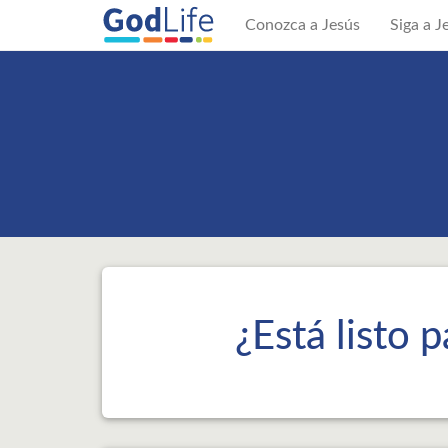
Conozca a Jesús
Siga a 
¿Está listo