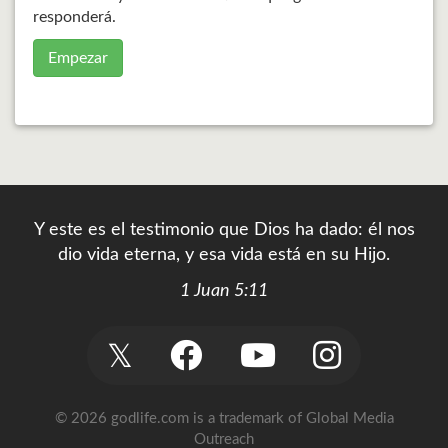
responderá.
Empezar
Y este es el testimonio que Dios ha dado: él nos
dio vida eterna, y esa vida está en su Hijo.
1 Juan 5:11
𝕏
© 2026 godlife.com
is a trademark of Global Media
Outreach