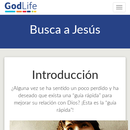
Toggl
navig
Busca a Jesús
Introducción
¿Alguna vez se ha sentido un poco perdido y ha
deseado que exista una “guía rápida” para
mejorar su relación con Dios? ¡Esta es la “guía
rápida”!