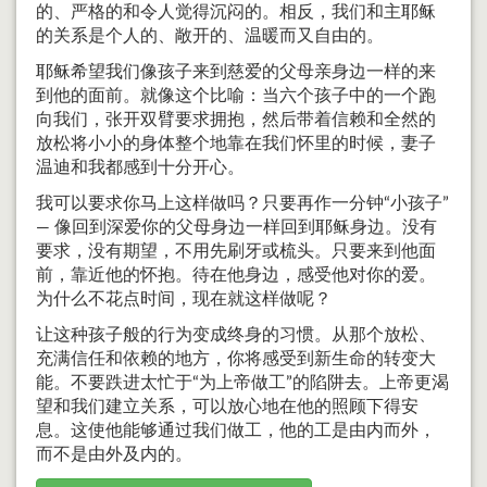
的、严格的和令人觉得沉闷的。相反，我们和主耶稣
的关系是个人的、敞开的、温暖而又自由的。
耶稣希望我们像孩子来到慈爱的父母亲身边一样的来
到他的面前。就像这个比喻：当六个孩子中的一个跑
向我们，张开双臂要求拥抱，然后带着信赖和全然的
放松将小小的身体整个地靠在我们怀里的时候，妻子
温迪和我都感到十分开心。
我可以要求你马上这样做吗？只要再作一分钟“小孩子”
— 像回到深爱你的父母身边一样回到耶稣身边。没有
要求，没有期望，不用先刷牙或梳头。只要来到他面
前，靠近他的怀抱。待在他身边，感受他对你的爱。
为什么不花点时间，现在就这样做呢？
让这种孩子般的行为变成终身的习惯。从那个放松、
充满信任和依赖的地方，你将感受到新生命的转变大
能。不要跌进太忙于“为上帝做工”的陷阱去。上帝更渴
望和我们建立关系，可以放心地在他的照顾下得安
息。这使他能够通过我们做工，他的工是由内而外，
而不是由外及内的。