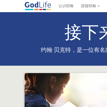
认识耶稣
跟随耶稣
接下来
约翰·贝克特，是一位有名