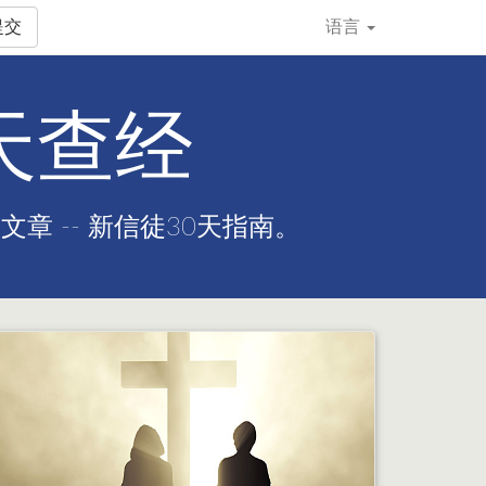
提交
语言
0天查经
 -- 新信徒30天指南。