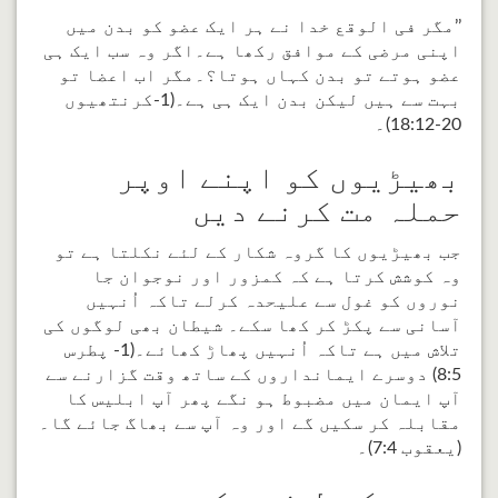
’’مگر فی الوقع خدا نے ہر ایک عضو کو بدن میں
اپنی مرضی کے موافق رکھا ہے۔اگر وہ سب ایک ہی
عضو ہوتے تو بدن کہاں ہوتا؟۔مگر اب اعضا تو
بہت سے ہیں لیکن بدن ایک ہی ہے۔(1-کرنتھیوں
20-18:12)۔
بھیڑیوں کو اپنے اوپر
حملہ مت کرنے دیں
جب بھیڑیوں کا گروہ شکار کے لئے نکلتا ہے تو
وہ کوشش کرتا ہے کہ کمزور اور نوجوان جا
نوروں کو غول سے علیحدہ کرلے تاکہ اُنہیں
آسانی سے پکڑ کر کھا سکے۔ شیطان بھی لوگوں کی
تلاش میں ہے تاکہ اُنہیں پھاڑ کھائے۔(1- پطرس
8:5) دوسرے ایمانداروں کے ساتھ وقت گزارنے سے
آپ ایمان میں مضبوط ہو نگے پھر آپ ابلیس کا
مقابلہ کر سکیں گے اور وہ آپ سے بھاگ جائے گا۔
(یعقوب 7:4)۔