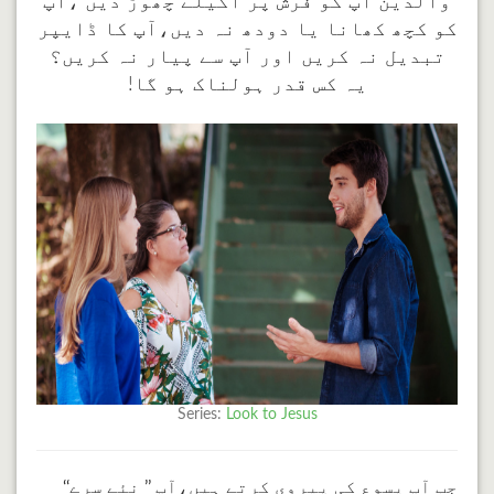
والدین آپ کو فرش پر اکیلے چھوڑ دیں ،آپ
کو کچھ کھانا یا دودھ نہ دیں،آپ کا ڈایپر
تبدیل نہ کریں اور آپ سے پیار نہ کریں؟
یہ کس قدر ہولناک ہو گا!
Series:
Look to Jesus
جب آپ یسوع کی پیروی کرتے ہیں،آپ ’’ نئے سرے‘‘