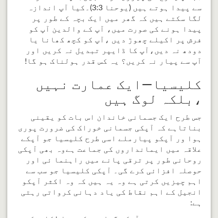
سے پیدا ہوتے ہیں (یوحنا 3:3)۔کیا آپ اندازہ
لگا سکتے ہیں کہ گھر میں ایک بچہ کے طور پر
پیدا ہونے کی صورت میں، آپ کے والدین آپ کو
فرش پر اکیلے چھوڑ دیں ،آپ کو کچھ کھانا یا
دودھ نہ دیں،آپ کا ڈایپر تبدیل نہ کریں اور
آپ سے پیار نہ کریں؟ یہ کس قدر ہولناک ہو گا!
کلیسیا—ایک عمارت نہیں
،بلکہ لوگ ہیں
جس طرح ایک جسمانی خاندان اس بات کو یقینی
بناتاہے کہ آپکی جسمانی خوراک کی ضرورت پوری
ہوا ور آپکو پیارملے اسی طرح کلیسیا جو آپکے
علاقہ میں ایمانداروں کی جماعت ہےوہ بھی آپکی
روحانی طور پر ترقی پانے میں راہنما ئی اور
حوصلہ افزائی کرے گی۔ آپکی کلیسیا جو سب سے
اہم چیزیں کرتی ہے وہ یہ ہیں کہ وہ اکثر آپکو
انجیل کے اہم نقاط کی یاد دہانی کرواتی رہتی
ہے: