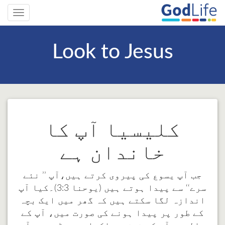
Toggle
gation
Look to Jesus
کلیسیا آپ کا
خاندان ہے
جب آپ یسوع کی پیروی کرتے ہیں،آپ ’’ نئے
سرے‘‘ سے پیدا ہوتے ہیں (یوحنا 3:3)۔کیا آپ
اندازہ لگا سکتے ہیں کہ گھر میں ایک بچہ
کے طور پر پیدا ہونے کی صورت میں، آپ کے