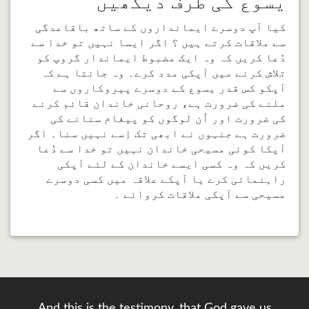
یسوع کی طرف دیکھیں
کیا آپ دوسرے ایمانداروں کے ساتھ باقاعدگی
سے ملاقات کرتے ہیں ؟ اگر ایسا نہیں تو خدا سے
دُعا کریں کہ وہ ایک مضبوط ایماندار گروپ کو
تلاش کرنے میں آپکی مدد کرے۔ وہ جانتا ہے کہ
آپکو کس قدر یسوع کے دوسرے پیروکاروں سے
ملنے کی ضرورت ہے، روحانی خاندان قائم کرنے
کی ضرورت اور اُن لوگوں کو پیغام سنانے کی
ضرورت ہے جنہوں نے ابھی تک اِسے نہیں سنا۔ اگر
آپکا کوئی مسیحی خاندان نہیں تو خدا سے دُعا
کریں کہ وہ کسی ایسے خاندان کے لئے آپکی
راہنمائی کرے یا آپکے علاقہ میں کسی دوسرے
مسیحی سے آپکی ملاقات کروائے ۔
And this is the testimony, that God gave us