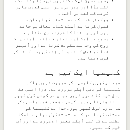
یسوع مسیح آپکے گناہوں کی سزا چُکانےکے
لئے موُا اور پھر موت پر اپنی قدرت ظاہر
کرنے کے لئے جی اُٹھا۔
جوکوئی خدا کے مفت تحفہ کو ایمان سے
قبول کرتا ہے اُسکے گناہ معاف ہو جاتے
ہیں اور وہ خدا کا فرزند بن جاتا ہے۔
یسوع پر ایک ایماندار کے اندر اپنے پاک
روح کی وجہ سے سکونت کرتا ہے اور اُنہیں
خدا کو خوش کرنے والی زندگی بسر کرنے کی
قوت دیتا ہے۔
کلیسیا ایک ٹیم ہے
صرف آپکوہی کلیسیا کی ضرورت نہیں بلکہ
کلیسیا کو بھی آپکو ضرورت ہے۔ ذرا ایسی فٹ
بال ٹیم کا تصور کریں جہاں ہر کوئی گول کیپر
بننا چاہتا ہو۔یہ کیسی مضحکہ خیر بات ہوگی
کہ بارہ لوگ کیپر ہوں۔خدا نے کلیسیا کو
مختلف کرداروں کے ساتھ تشکیل دیا ہے۔اسکا
مطلب ہے کہ ٹیم آپکے بغیر ا دھوری ہے اور آپ
ٹیم کے بغیر۔