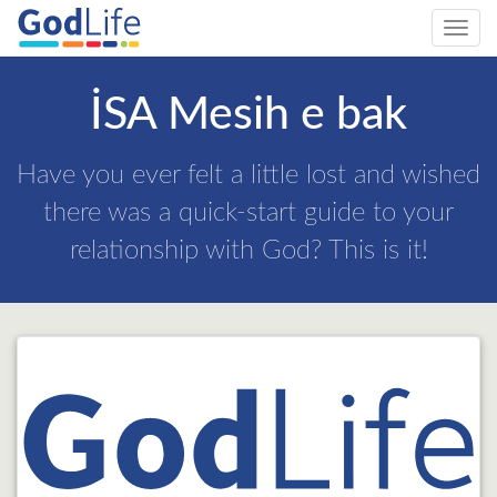
Toggl
navig
İSA Mesih e bak
Have you ever felt a little lost and wished
there was a quick-start guide to your
relationship with God? This is it!